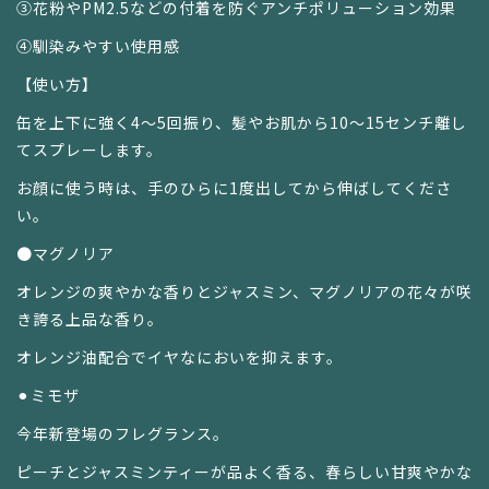
③花粉やPM2.5などの付着を防ぐアンチポリューション効果
④馴染みやすい使用感
【使い方】
缶を上下に強く4～5回振り、髪やお肌から10～15センチ離し
てスプレーします。
お顔に使う時は、手のひらに1度出してから伸ばしてくださ
い。
●マグノリア
オレンジの爽やかな香りとジャスミン、マグノリアの花々が咲
き誇る上品な香り。
オレンジ油配合でイヤなにおいを抑えます。
⚫︎ミモザ
今年新登場のフレグランス。
ピーチとジャスミンティーが品よく香る、春らしい甘爽やかな