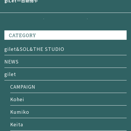
giLet一日研修✨
CATEGORY
gilet&SOL&THE STUDIO
NEWS
gilet
CAMPAIGN
Kohei
Kumiko
Keita