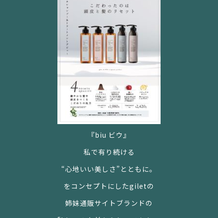
『
biu
ビウ』
私で有り続ける
“
心地いい美しさ
”
とともに。
をコンセプトにした
gilet
の
姉妹通販サイトブランドの