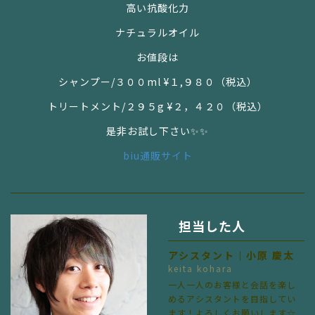
高い抗酸化力
ナチュラルオイル
お値段は
シャンプー/３００ml
¥１,９８０
（税込）
トリートメント/２９５g
¥２，４２０
（税込）
是非お試し下さい✨✨
biu通販サイト
担当した人
アシスタント｜小原 慶太
keita kohara
一人一人のお客様と会話を楽し
めるアシスタントを目指してい
ます！よろしくお願いします☆