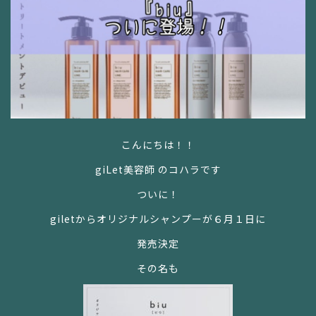
こんにちは！！
giLet
美容師
のコハラです
ついに！
gilet
からオリジナルシャンプーが６
月１
日に
発売決定
その名も