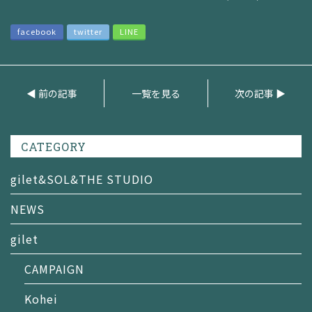
facebook
twitter
LINE
◀ 前の記事
一覧を見る
次の記事 ▶
CATEGORY
gilet&SOL&THE STUDIO
NEWS
gilet
CAMPAIGN
Kohei